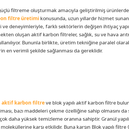
güçlü filtreme oluşturmak amacıyla geliştirilmiş ürünlerd
on filtre üretimi
konusunda, uzun yıllardır hizmet sunan
 ve deneyimleriyle, farklı sektörlerin değişen ihtiyaç yapı
ekten oluşan aktif karbon filtreler, sağlık, su ve hava arı
llanılıyor. Bununla birlikte, üretim tekniğine paralel olara
erin en verimli şekilde sağlanması da gereklidir.
 aktif karbon filtre
ve blok yapılı aktif karbon filtre bulu
lması, bazı maddeleri çekme özelliğine sahip olmasını da 
 çok daha yüksek temizleme oranına sahiptir. Granül yapılı 
eküllerine karşı etkilidir. Buna karşın Blok yapılı filtre 