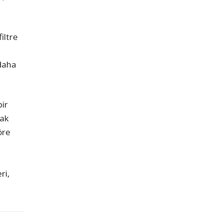
iltre
 daha
bir
rak
öre
ri,