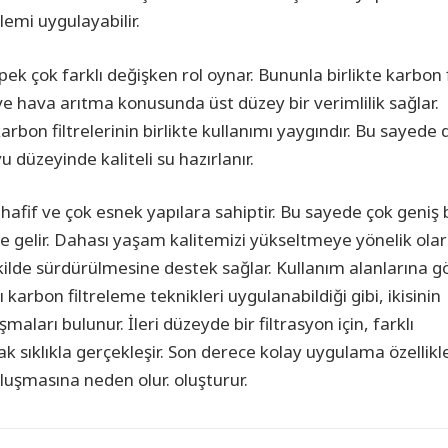
lemi uygulayabilir.
pek çok farklı değişken rol oynar. Bununla birlikte karbon f
su ve hava arıtma konusunda üst düzey bir verimlilik sağlar.
karbon filtrelerinin birlikte kullanımı yaygındır. Bu sayede
u düzeyinde kaliteli su hazırlanır.
 hafif ve çok esnek yapılara sahiptir. Bu sayede çok geniş 
le gelir. Dahası yaşam kalitemizi yükseltmeye yönelik ola
kilde sürdürülmesine destek sağlar. Kullanım alanlarına g
 karbon filtreleme teknikleri uygulanabildiği gibi, ikisinin
şmaları bulunur. İleri düzeyde bir filtrasyon için, farklı
 sıklıkla gerçekleşir. Son derece kolay uygulama özellikle
oluşmasına neden olur. oluşturur.