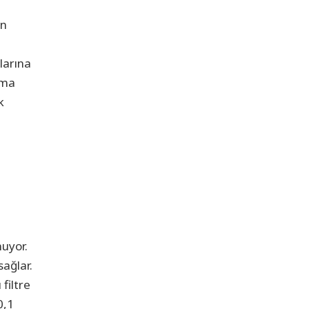
en
larına
tma
k
nuyor.
sağlar.
filtre
0,1